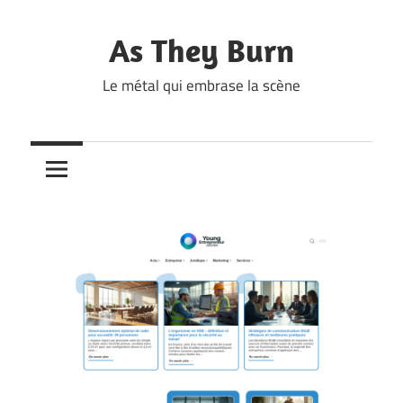
Skip
to
As They Burn
content
Le métal qui embrase la scène