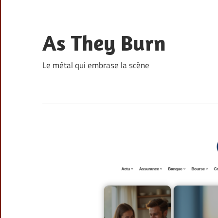
Skip
to
content
As They Burn
Le métal qui embrase la scène