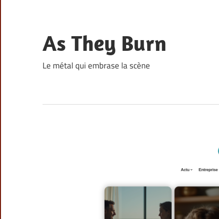
Skip
to
content
As They Burn
Le métal qui embrase la scène