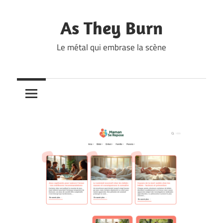
Skip
to
As They Burn
content
Le métal qui embrase la scène