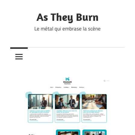
Skip
to
As They Burn
content
Le métal qui embrase la scène