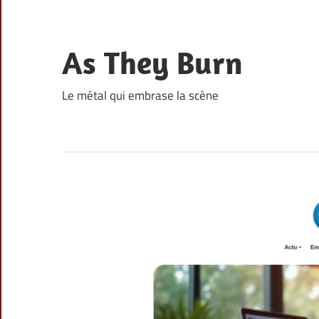
Skip
to
content
As They Burn
Le métal qui embrase la scène