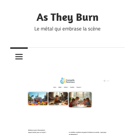
Skip
to
As They Burn
content
Le métal qui embrase la scène