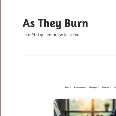
Skip
to
content
As They Burn
Le métal qui embrase la scène