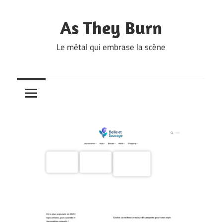
Skip
to
As They Burn
content
Le métal qui embrase la scène