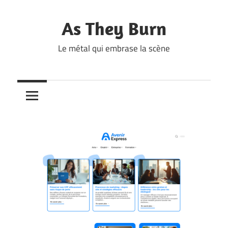
Skip
to
As They Burn
content
Le métal qui embrase la scène