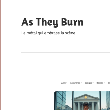
Skip
to
content
As They Burn
Le métal qui embrase la scène